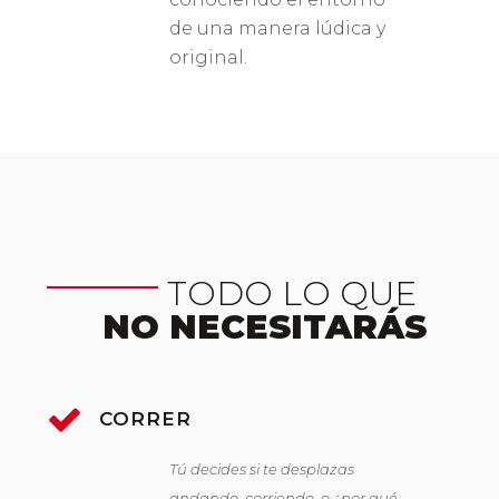
de una manera lúdica y
original.
TODO LO QUE
NO NECESITARÁS
CORRER
Tú decides si te desplazas
andando, corriendo, o ¿por qué