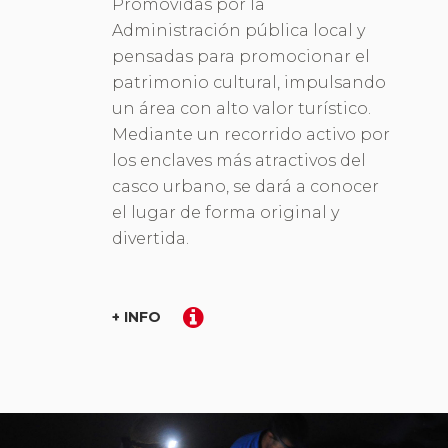
Promovidas por la
Administración pública local y
pensadas para promocionar el
patrimonio cultural, impulsando
un área con alto valor turístico.
Mediante un recorrido activo por
los enclaves más atractivos del
casco urbano, se dará a conocer
el lugar de forma original y
divertida.
+ INFO